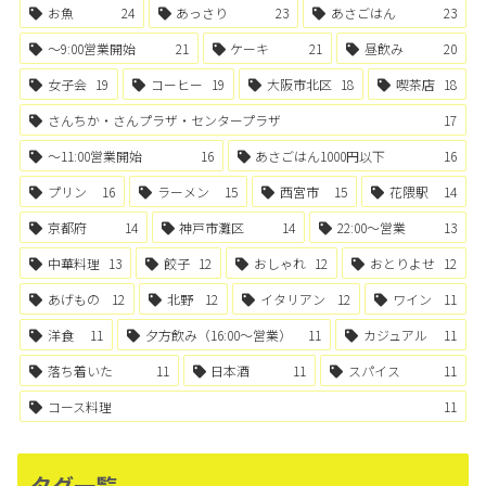
お魚
24
あっさり
23
あさごはん
23
〜9:00営業開始
21
ケーキ
21
昼飲み
20
女子会
19
コーヒー
19
大阪市北区
18
喫茶店
18
さんちか・さんプラザ・センタープラザ
17
〜11:00営業開始
16
あさごはん1000円以下
16
プリン
16
ラーメン
15
西宮市
15
花隈駅
14
京都府
14
神戸市灘区
14
22:00〜営業
13
中華料理
13
餃子
12
おしゃれ
12
おとりよせ
12
あげもの
12
北野
12
イタリアン
12
ワイン
11
洋食
11
夕方飲み（16:00〜営業）
11
カジュアル
11
落ち着いた
11
日本酒
11
スパイス
11
コース料理
11
タグ一覧