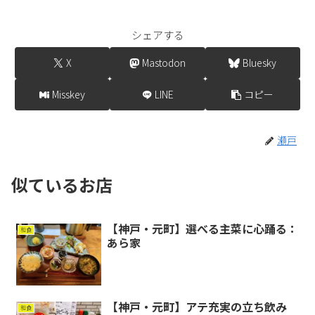
シェアする
X
Mastodon
Bluesky
Misskey
LINE
コピー
瀬戸
似ているお店
【神戸・元町】選べる主菜に心踊る：
和食
あら家
【神戸・元町】アテ充実の立ち飲み
和食