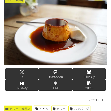
カフェ・喫茶店
X
Mastodon
Bluesky
Misskey
LINE
コピー
2021.11.18
カフェ・喫茶店
おやつ
カフェ
ハンバーグ