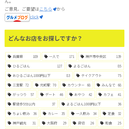
ん。
ご意見、ご要望は
こちら
から
click
どんなお店をお探しですか？
兵庫県
189
一人で
171
神戸市中央区
139
ひるごはん
127
よるごはん
85
おひるごはん1000円以下
83
テイクアウト
75
三宮駅
72
元町駅
70
カウンター
68
みんなで
68
がっつり
57
デート
46
おやつ
42
カフェ
41
駅徒歩5分以内
37
よるごはん1000円以下
36
ちょい飲み
36
カレー
35
一人飲み
34
定食
32
神戸観光
31
大阪府
29
貸切
26
和食
25