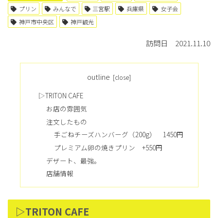
プリン
みんなで
三宮駅
兵庫県
女子会
神戸市中央区
神戸観光
訪問日 2021.11.10
outline
▷TRITON CAFE
お店の雰囲気
注文したもの
手ごねチーズハンバーグ（200g） 1450円
プレミアム卵の焼きプリン +550円
デザート、最強。
店舗情報
▷TRITON CAFE