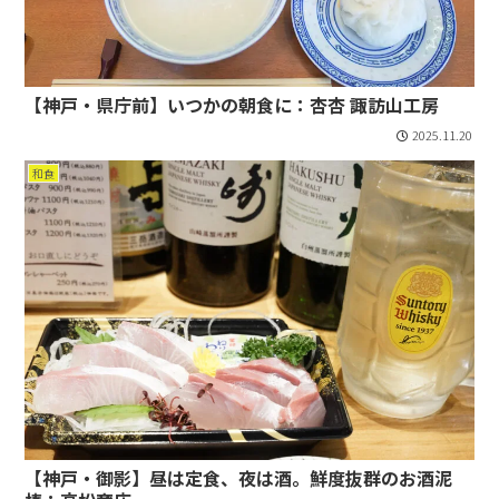
【神戸・県庁前】いつかの朝食に：杏杏 諏訪山工房
2025.11.20
和食
【神戸・御影】昼は定食、夜は酒。鮮度抜群のお酒泥