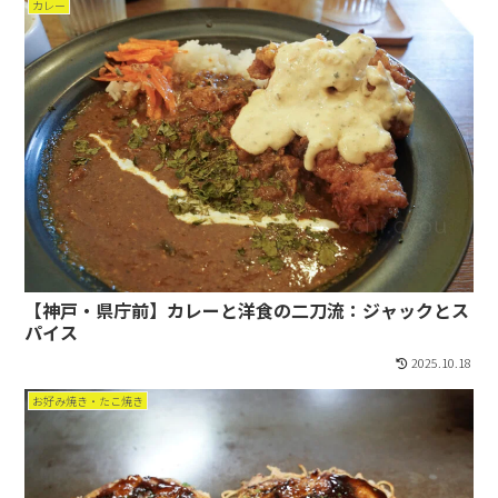
カレー
【神戸・県庁前】カレーと洋食の二刀流：ジャックとス
パイス
2025.10.18
お好み焼き・たこ焼き