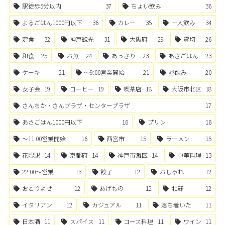
駅徒歩5分以内
37
ちょい飲み
36
よるごはん1000円以下
36
カレー
35
一人飲み
34
定食
32
神戸観光
31
大阪府
29
貸切
26
和食
25
お魚
24
あっさり
23
あさごはん
23
ケーキ
21
〜9:00営業開始
21
昼飲み
20
女子会
19
コーヒー
19
喫茶店
18
大阪市北区
18
さんちか・さんプラザ・センタープラザ
17
あさごはん1000円以下
16
プリン
16
〜11:00営業開始
16
西宮市
15
ラーメン
15
花隈駅
14
京都府
14
神戸市灘区
14
中華料理
13
22:00〜営業
13
餃子
12
おしゃれ
12
おとりよせ
12
あげもの
12
北野
12
イタリアン
12
カジュアル
11
落ち着いた
11
日本酒
11
スパイス
11
コース料理
11
ワイン
11