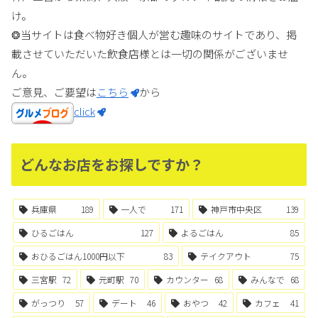
け。
❂当サイトは食べ物好き個人が営む趣味のサイトであり、掲
載させていただいた飲食店様とは一切の関係がございませ
ん。
ご意見、ご要望は
こちら
から
click
どんなお店をお探しですか？
兵庫県
189
一人で
171
神戸市中央区
139
ひるごはん
127
よるごはん
85
おひるごはん1000円以下
83
テイクアウト
75
三宮駅
72
元町駅
70
カウンター
68
みんなで
68
がっつり
57
デート
46
おやつ
42
カフェ
41