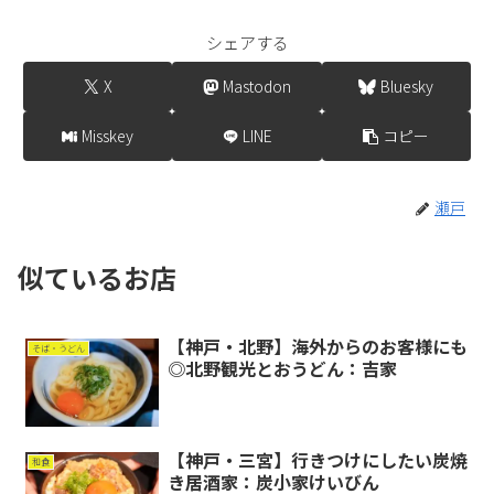
シェアする
X
Mastodon
Bluesky
Misskey
LINE
コピー
瀬戸
似ているお店
【神戸・北野】海外からのお客様にも
そば・うどん
◎北野観光とおうどん：吉家
【神戸・三宮】行きつけにしたい炭焼
和食
き居酒家：炭小家けいびん