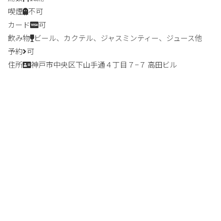
喫煙
不可
カード
可
飲み物
ビール、カクテル、ジャスミンティー、ジュース他
予約
可
住所
神戸市中央区下山手通４丁目７−７ 高田ビル