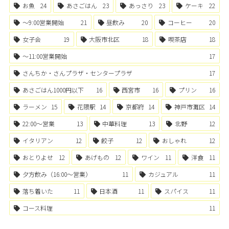
お魚
24
あさごはん
23
あっさり
23
ケーキ
22
〜9:00営業開始
21
昼飲み
20
コーヒー
20
女子会
19
大阪市北区
18
喫茶店
18
〜11:00営業開始
17
さんちか・さんプラザ・センタープラザ
17
あさごはん1000円以下
16
西宮市
16
プリン
16
ラーメン
15
花隈駅
14
京都府
14
神戸市灘区
14
22:00〜営業
13
中華料理
13
北野
12
イタリアン
12
餃子
12
おしゃれ
12
おとりよせ
12
あげもの
12
ワイン
11
洋食
11
夕方飲み（16:00〜営業）
11
カジュアル
11
落ち着いた
11
日本酒
11
スパイス
11
コース料理
11