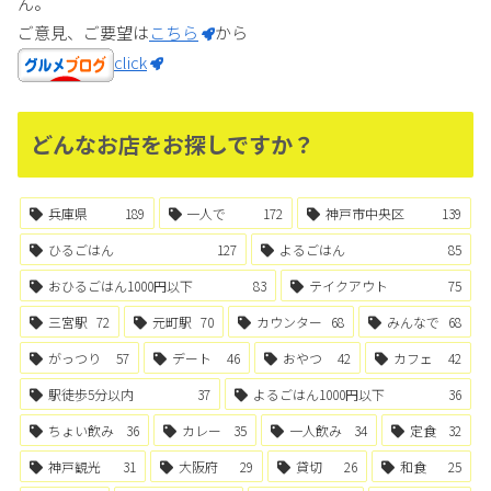
ん。
ご意見、ご要望は
こちら
から
click
どんなお店をお探しですか？
兵庫県
189
一人で
172
神戸市中央区
139
ひるごはん
127
よるごはん
85
おひるごはん1000円以下
83
テイクアウト
75
三宮駅
72
元町駅
70
カウンター
68
みんなで
68
がっつり
57
デート
46
おやつ
42
カフェ
42
駅徒歩5分以内
37
よるごはん1000円以下
36
ちょい飲み
36
カレー
35
一人飲み
34
定食
32
神戸観光
31
大阪府
29
貸切
26
和食
25