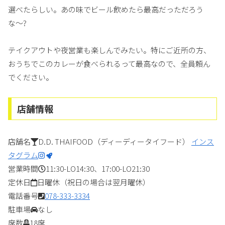
選べたらしい。あの味でビール飲めたら最高だっただろう
な〜?
テイクアウトや夜営業も楽しんでみたい。特にご近所の方、
おうちでこのカレーが食べられるって最高なので、全員頼ん
でください。
店舗情報
店舗名
D.D. THAIFOOD（ディーディータイフード）
インス
タグラム
営業時間
11:30-LO14:30、17:00-LO21:30
定休日
日曜休（祝日の場合は翌月曜休）
電話番号
078-333-3334
駐車場
なし
席数
18席