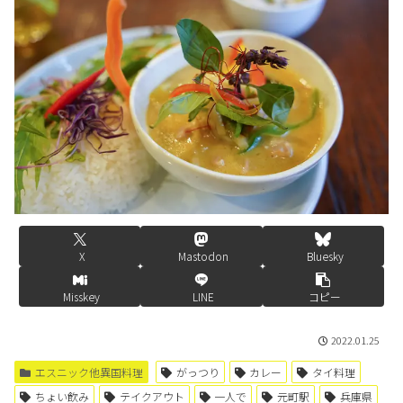
X
Mastodon
Bluesky
Misskey
LINE
コピー
2022.01.25
エスニック他異国料理
がっつり
カレー
タイ料理
ちょい飲み
テイクアウト
一人で
元町駅
兵庫県