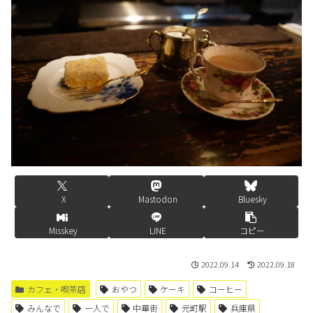
X
Mastodon
Bluesky
Misskey
LINE
コピー
2022.09.14
2022.09.18
カフェ・喫茶店
おやつ
ケーキ
コーヒー
みんなで
一人で
中華街
元町駅
兵庫県