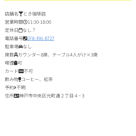
店舗名
とき珈琲店
営業時間
11:30-18:00
定休日
なし？
電話番号
078-391-8727
駐車場
なし
席数
カウンター8席、テーブル4人がけ×3席
喫煙
可
カード
不可
飲み物
コーヒー、紅茶
予約
不明
住所
神戸市中央区元町通２丁目４−３