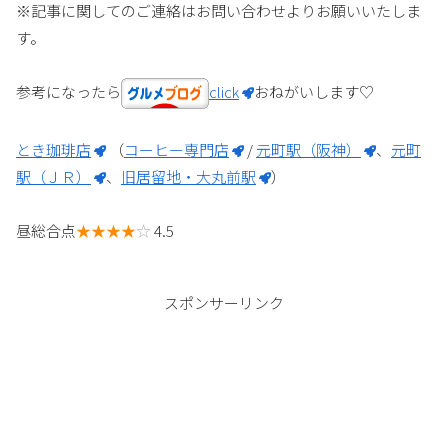
※記事に関してのご連絡はお問い合わせよりお願いいたしま
す。
参考になったら
click
おねがいします♡
とき珈琲店
（
コーヒー専門店
/
元町駅（阪神）
、
元町
駅（ＪＲ）
、
旧居留地・大丸前駅
）
昼総合点
★★★★
☆
4.5
スポンサーリンク