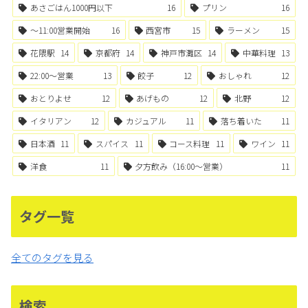
あさごはん1000円以下
16
プリン
16
〜11:00営業開始
16
西宮市
15
ラーメン
15
花隈駅
14
京都府
14
神戸市灘区
14
中華料理
13
22:00〜営業
13
餃子
12
おしゃれ
12
おとりよせ
12
あげもの
12
北野
12
イタリアン
12
カジュアル
11
落ち着いた
11
日本酒
11
スパイス
11
コース料理
11
ワイン
11
洋食
11
夕方飲み（16:00〜営業）
11
タグ一覧
全てのタグを見る
検索