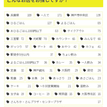
兵庫県
189
一人で
171
神戸市中央区
139
ひるごはん
127
よるごはん
85
おひるごはん1000円以下
83
テイクアウト
75
三宮駅
72
元町駅
70
カウンター
68
みんなで
68
がっつり
57
デート
46
おやつ
42
カフェ
41
駅徒歩5分以内
37
ちょい飲み
36
よるごはん1000円以下
36
カレー
35
一人飲み
34
定食
32
神戸観光
31
大阪府
29
貸切
26
和食
25
お魚
24
あっさり
23
あさごはん
23
ケーキ
21
〜9:00営業開始
21
昼飲み
20
女子会
19
コーヒー
19
喫茶店
18
大阪市北区
18
さんちか・さんプラザ・センタープラザ
17