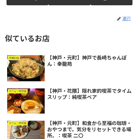
瀬戸
似ているお店
【神戸・元町】神戸で長崎ちゃんぽ
中華料理
ん：幸龍苑
【神戸・花隈】隠れ家的喫茶でタイム
カフェ・喫茶店
スリップ：純喫茶ベア
【神戸・元町】和食から至福の珈琲・
カフェ・喫茶店
おやつまで。気分をリセットできる場
所。：喫茶 二〇