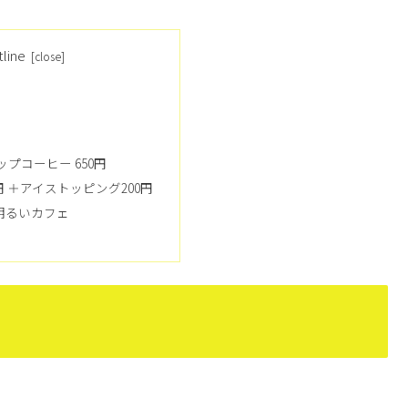
tline
プコーヒー 650円
0円 ＋アイストッピング200円
明るいカフェ