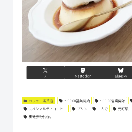
X
Mastodon
Bluesky
カフェ・喫茶店
〜10:00営業開始
〜11:00営業開始
スペシャルティコーヒー
プリン
一人で
元町駅
駅徒歩5分以内