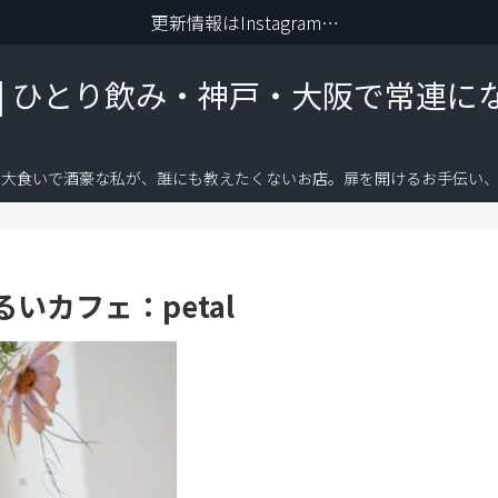
更新情報はInstagramから
 | ひとり飲み・神戸・大阪で常連に
り大食いで酒豪な私が、誰にも教えたくないお店。扉を開けるお手伝い、
いカフェ：petal