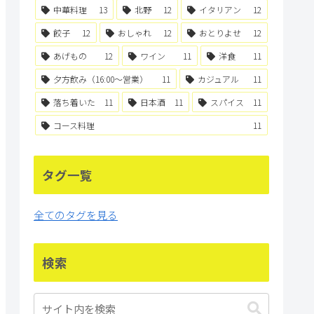
中華料理
13
北野
12
イタリアン
12
餃子
12
おしゃれ
12
おとりよせ
12
あげもの
12
ワイン
11
洋食
11
夕方飲み（16:00〜営業）
11
カジュアル
11
落ち着いた
11
日本酒
11
スパイス
11
コース料理
11
タグ一覧
全てのタグを見る
検索