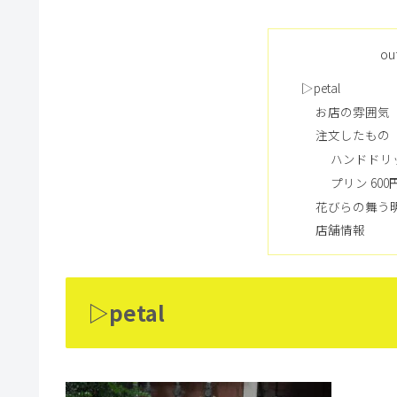
ou
▷petal
お店の雰囲気
注文したもの
ハンドドリッ
プリン 60
花びらの舞う
店舗情報
▷petal