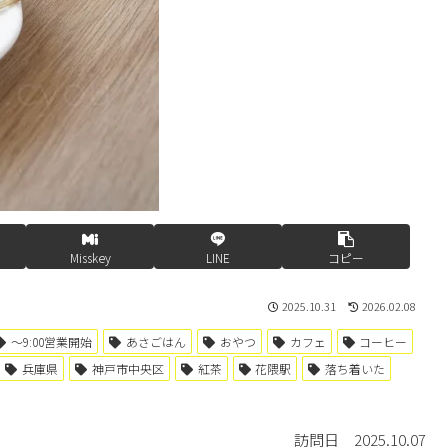
Misskey
LINE
コピー
2025.10.31
2026.02.08
〜9:00営業開始
あさごはん
おやつ
カフェ
コーヒー
兵庫県
神戸市中央区
紅茶
花隈駅
落ち着いた
訪問日 2025.10.07