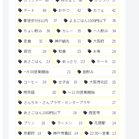
デート
46
おやつ
42
カフェ
42
駅徒歩5分以内
37
よるごはん1000円以下
36
ちょい飲み
36
カレー
35
一人飲み
34
定食
32
神戸観光
31
大阪府
29
貸切
26
和食
25
お魚
24
あさごはん
23
あっさり
23
ケーキ
22
〜9:00営業開始
21
昼飲み
20
コーヒー
20
女子会
19
大阪市北区
18
喫茶店
18
〜11:00営業開始
17
さんちか・さんプラザ・センタープラザ
17
あさごはん1000円以下
16
西宮市
16
プリン
16
ラーメン
15
花隈駅
14
京都府
14
神戸市灘区
14
22:00〜営業
13