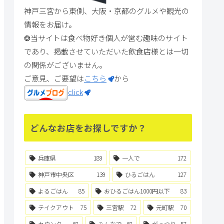
神戸三宮から東側、大阪・京都のグルメや観光の
情報をお届け。
❂当サイトは食べ物好き個人が営む趣味のサイト
であり、掲載させていただいた飲食店様とは一切
の関係がございません。
ご意見、ご要望は
こちら
から
click
どんなお店をお探しですか？
兵庫県
189
一人で
172
神戸市中央区
139
ひるごはん
127
よるごはん
85
おひるごはん1000円以下
83
テイクアウト
75
三宮駅
72
元町駅
70
カウンター
68
みんなで
68
がっつり
57