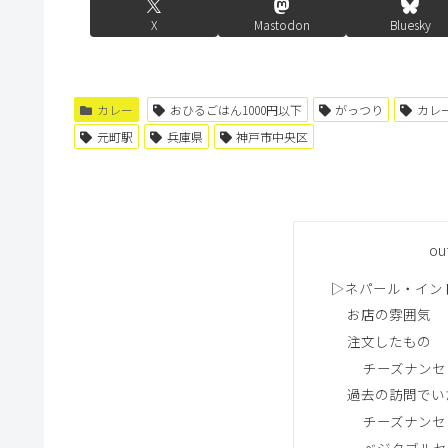
X
Mastodon
Bluesky
カレー
おひるごはん1000円以下
がっつり
カレ
元町駅
兵庫県
神戸市中央区
ou
▷ネパール・イン
お店の雰囲気
注文したもの
チーズナンセッ
過去の訪問でい
チーズナンセッ
ベジタブルセ