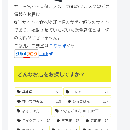
神戸三宮から東側、大阪・京都のグルメや観光の
情報をお届け。
❂当サイトは食べ物好き個人が営む趣味のサイト
であり、掲載させていただいた飲食店様とは一切
の関係がございません。
ご意見、ご要望は
こちら
から
click
どんなお店をお探しですか？
兵庫県
189
一人で
172
神戸市中央区
139
ひるごはん
127
よるごはん
85
おひるごはん1000円以下
83
テイクアウト
75
三宮駅
72
元町駅
70
カウンター
68
みんなで
68
がっつり
57