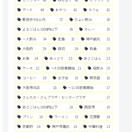
デート
46
おやつ
42
カフェ
42
駅徒歩5分以内
37
ちょい飲み
36
よるごはん1000円以下
36
カレー
35
一人飲み
34
定食
32
神戸観光
31
大阪府
29
貸切
26
和食
25
お魚
24
あっさり
23
あさごはん
23
ケーキ
22
〜9:00営業開始
21
昼飲み
20
コーヒー
20
女子会
19
喫茶店
18
大阪市北区
18
〜11:00営業開始
17
さんちか・さんプラザ・センタープラザ
17
あさごはん1000円以下
16
西宮市
16
プリン
16
ラーメン
15
花隈駅
14
京都府
14
神戸市灘区
14
中華料理
13