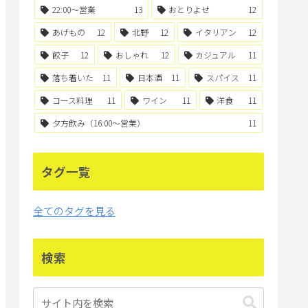
22:00〜営業
13
おとりよせ
12
あげもの
12
北野
12
イタリアン
12
餃子
12
おしゃれ
12
カジュアル
11
落ち着いた
11
日本酒
11
スパイス
11
コース料理
11
ワイン
11
洋食
11
夕方飲み（16:00〜営業）
11
タグ一覧
全てのタグを見る
検索