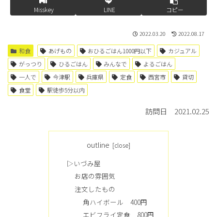
Misskey
LINE
コピー
2022.03.20
2022.08.17
和食
あげもの
おひるごはん1000円以下
カジュアル
がっつり
ひるごはん
みんなで
よるごはん
一人で
今津駅
兵庫県
定食
西宮市
貸切
食堂
駅徒歩5分以内
訪問日 2021.02.25
outline
▷いづみ屋
お店の雰囲気
注文したもの
角ハイボール 400円
エビフライ定食 800円