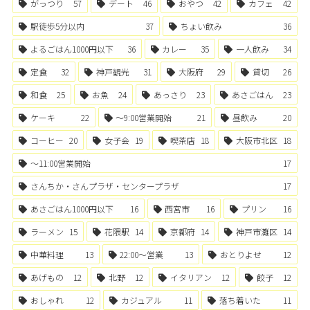
がっつり
57
デート
46
おやつ
42
カフェ
42
駅徒歩5分以内
37
ちょい飲み
36
よるごはん1000円以下
36
カレー
35
一人飲み
34
定食
32
神戸観光
31
大阪府
29
貸切
26
和食
25
お魚
24
あっさり
23
あさごはん
23
ケーキ
22
〜9:00営業開始
21
昼飲み
20
コーヒー
20
女子会
19
喫茶店
18
大阪市北区
18
〜11:00営業開始
17
さんちか・さんプラザ・センタープラザ
17
あさごはん1000円以下
16
西宮市
16
プリン
16
ラーメン
15
花隈駅
14
京都府
14
神戸市灘区
14
中華料理
13
22:00〜営業
13
おとりよせ
12
あげもの
12
北野
12
イタリアン
12
餃子
12
おしゃれ
12
カジュアル
11
落ち着いた
11