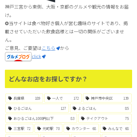
神戸三宮から東側、大阪・京都のグルメや観光の情報をお届
け。
❂当サイトは食べ物好き個人が営む趣味のサイトであり、掲
載させていただいた飲食店様とは一切の関係がございませ
ん。
ご意見、ご要望は
こちら
から
click
どんなお店をお探しですか？
兵庫県
189
一人で
172
神戸市中央区
139
ひるごはん
127
よるごはん
85
おひるごはん1000円以下
83
テイクアウト
75
三宮駅
72
元町駅
70
カウンター
68
みんなで
68