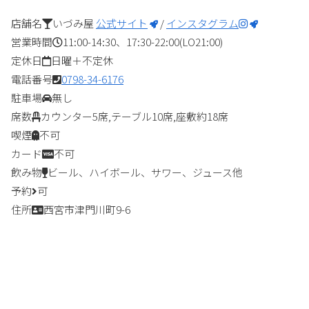
店舗名
いづみ屋
公式サイト
/
インスタグラム
営業時間
11:00-14:30、17:30-22:00(LO21:00)
定休日
日曜＋不定休
電話番号
0798-34-6176
駐車場
無し
席数
カウンター5席,テーブル10席,座敷約18席
喫煙
不可
カード
不可
飲み物
ビール、ハイボール、サワー、ジュース他
予約
可
住所
西宮市津門川町9-6