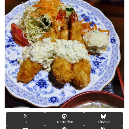
X
Mastodon
Bluesky