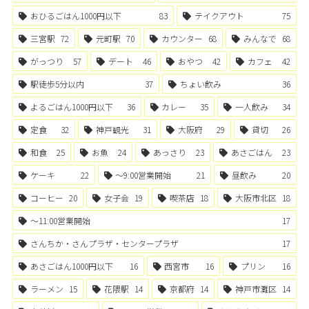
おひるごはん1000円以下
83
テイクアウト
75
三宮駅
72
元町駅
70
カウンター
68
みんなで
68
がっつり
57
デート
46
おやつ
42
カフェ
42
駅徒歩5分以内
37
ちょい飲み
36
よるごはん1000円以下
36
カレー
35
一人飲み
34
定食
32
神戸観光
31
大阪府
29
貸切
26
和食
25
お魚
24
あっさり
23
あさごはん
23
ケーキ
22
〜9:00営業開始
21
昼飲み
20
コーヒー
20
女子会
19
喫茶店
18
大阪市北区
18
〜11:00営業開始
17
さんちか・さんプラザ・センタープラザ
17
あさごはん1000円以下
16
西宮市
16
プリン
16
ラーメン
15
花隈駅
14
京都府
14
神戸市灘区
14