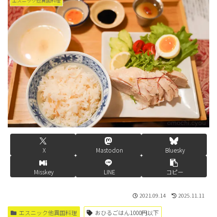
エスニック他異国料理
X
Mastodon
Bluesky
Misskey
LINE
コピー
2021.09.14
2025.11.11
エスニック他異国料理
おひるごはん1000円以下