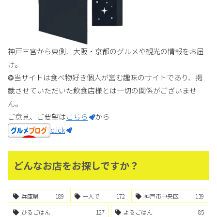
神戸三宮から東側、大阪・京都のグルメや観光の情報をお届
け。
❂当サイトは食べ物好き個人が営む趣味のサイトであり、掲
載させていただいた飲食店様とは一切の関係がございませ
ん。
ご意見、ご要望は
こちら
から
click
どんなお店をお探しですか？
兵庫県
189
一人で
172
神戸市中央区
139
ひるごはん
127
よるごはん
85