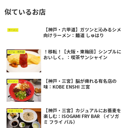
似ているお店
【神戸・六甲道】ガツンと沁みるシメ
ラーメン
向けラーメン：麺道 しゅはり
！移転！【大阪・東梅田】シンプルに
カフェ・喫茶店
おいしく。：喫茶サンシャイン
【神戸・三宮】脳が痺れる有名店の
ラーメン
味：KOBE ENSHI 三宮
【神戸・三宮】カジュアルにお蕎麦を
そば・うどん
楽しむ：ISOGAMI FRY BAR （イソガ
ミ フライ バル）