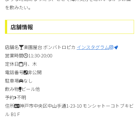
を飲みたい。
店舗情報
店舗名
楽園屋台 ボンバトロピカ
インスタグラム
営業時間
11:30-20:00
定休日
月、木
電話番号
非公開
駐車場
なし
飲み物
ビール他
予約
不明
住所
神戸市中央区中山手通1-23-10 モンシャトーコトブキビ
ル B1Ｆ