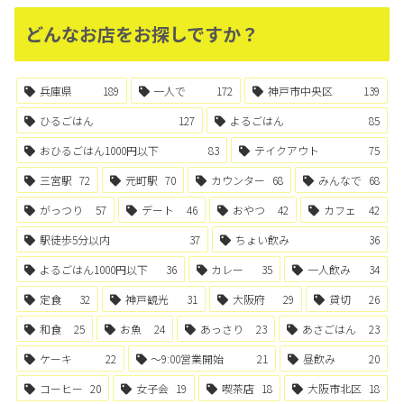
どんなお店をお探しですか？
兵庫県
189
一人で
172
神戸市中央区
139
ひるごはん
127
よるごはん
85
おひるごはん1000円以下
83
テイクアウト
75
三宮駅
72
元町駅
70
カウンター
68
みんなで
68
がっつり
57
デート
46
おやつ
42
カフェ
42
駅徒歩5分以内
37
ちょい飲み
36
よるごはん1000円以下
36
カレー
35
一人飲み
34
定食
32
神戸観光
31
大阪府
29
貸切
26
和食
25
お魚
24
あっさり
23
あさごはん
23
ケーキ
22
〜9:00営業開始
21
昼飲み
20
コーヒー
20
女子会
19
喫茶店
18
大阪市北区
18