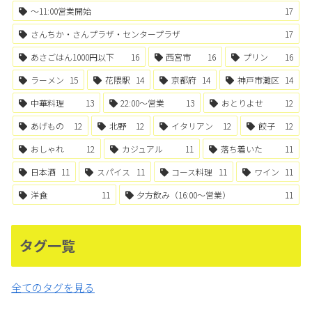
〜11:00営業開始
17
さんちか・さんプラザ・センタープラザ
17
あさごはん1000円以下
16
西宮市
16
プリン
16
ラーメン
15
花隈駅
14
京都府
14
神戸市灘区
14
中華料理
13
22:00〜営業
13
おとりよせ
12
あげもの
12
北野
12
イタリアン
12
餃子
12
おしゃれ
12
カジュアル
11
落ち着いた
11
日本酒
11
スパイス
11
コース料理
11
ワイン
11
洋食
11
夕方飲み（16:00〜営業）
11
タグ一覧
全てのタグを見る