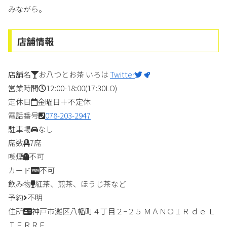
みながら。
店舗情報
店舗名
お八つとお茶 いろは
Twitter
営業時間
12:00-18:00(17:30LO)
定休日
金曜日＋不定休
電話番号
078-203-2947
駐車場
なし
席数
7席
喫煙
不可
カード
不可
飲み物
紅茶、煎茶、ほうじ茶など
予約
不明
住所
神戸市灘区八幡町４丁目２−２５ ＭＡＮＯＩＲ ｄｅ Ｌ
ＩＥＲＲＥ