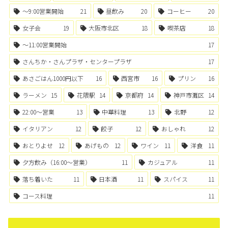
〜9:00営業開始
21
昼飲み
20
コーヒー
20
女子会
19
大阪市北区
18
喫茶店
18
〜11:00営業開始
17
さんちか・さんプラザ・センタープラザ
17
あさごはん1000円以下
16
西宮市
16
プリン
16
ラーメン
15
花隈駅
14
京都府
14
神戸市灘区
14
22:00〜営業
13
中華料理
13
北野
12
イタリアン
12
餃子
12
おしゃれ
12
おとりよせ
12
あげもの
12
ワイン
11
洋食
11
夕方飲み（16:00〜営業）
11
カジュアル
11
落ち着いた
11
日本酒
11
スパイス
11
コース料理
11