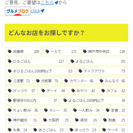
ご意見、ご要望は
こちら
から
click
どんなお店をお探しですか？
兵庫県
189
一人で
172
神戸市中央区
139
ひるごはん
127
よるごはん
85
おひるごはん1000円以下
83
テイクアウト
75
三宮駅
72
元町駅
70
カウンター
68
みんなで
68
がっつり
57
デート
46
おやつ
42
カフェ
42
駅徒歩5分以内
37
よるごはん1000円以下
36
ちょい飲み
36
カレー
35
一人飲み
34
定食
32
神戸観光
31
大阪府
29
貸切
26
和食
25
お魚
24
あさごはん
23
あっさり
23
ケーキ
22