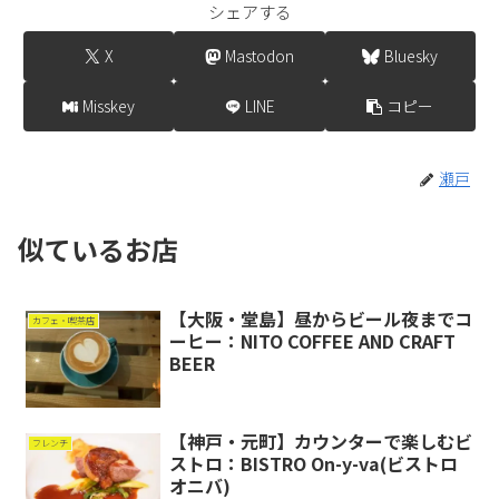
シェアする
X
Mastodon
Bluesky
Misskey
LINE
コピー
瀬戸
似ているお店
【大阪・堂島】昼からビール夜までコ
カフェ・喫茶店
ーヒー：NITO COFFEE AND CRAFT
BEER
【神戸・元町】カウンターで楽しむビ
フレンチ
ストロ：BISTRO On-y-va(ビストロ
オニバ)