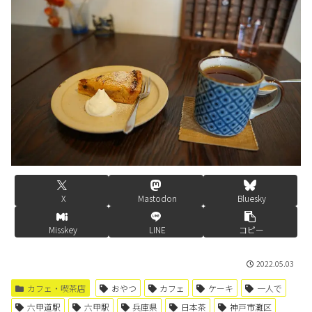
X
Mastodon
Bluesky
Misskey
LINE
コピー
2022.05.03
カフェ・喫茶店
おやつ
カフェ
ケーキ
一人で
六甲道駅
六甲駅
兵庫県
日本茶
神戸市灘区