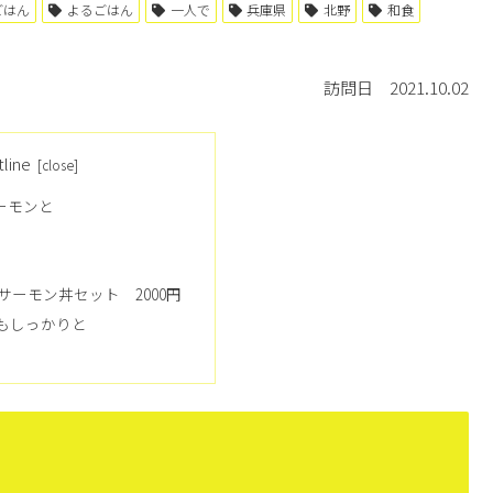
ごはん
よるごはん
一人で
兵庫県
北野
和食
訪問日 2021.10.02
tline
サーモンと
サーモン丼セット 2000円
もしっかりと