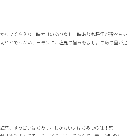
っかりいくら入り、味付けのありなし、味ありも種類が選べちゃ
一切れがでっかいサーモンに、塩麹の旨みもよし。ご飯の量が足
紅茶、すっごいはちみつ。しかもいいはちみつの味！笑
が埋め込まれてる。チーズチーズしてなくて、素朴な味のケー