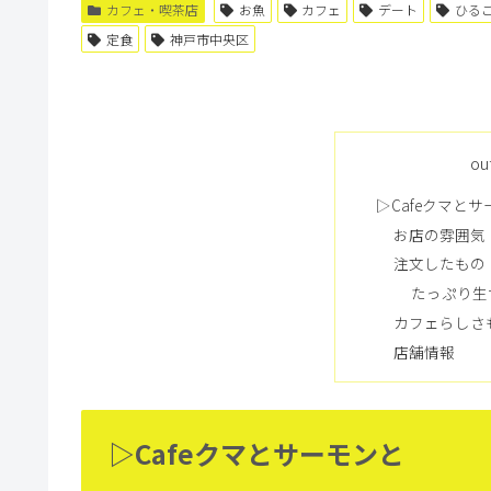
カフェ・喫茶店
お魚
カフェ
デート
ひる
定食
神戸市中央区
ou
▷Cafeクマと
お店の雰囲気
注文したもの
たっぷり生
カフェらしさ
店舗情報
▷Cafeクマとサーモンと