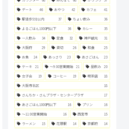
デート
46
おやつ
42
カフェ
41
駅徒歩5分以内
37
ちょい飲み
36
よるごはん1000円以下
36
カレー
35
一人飲み
34
定食
32
神戸観光
31
大阪府
29
貸切
26
和食
25
お魚
24
あっさり
23
あさごはん
23
ケーキ
21
〜9:00営業開始
21
昼飲み
20
女子会
19
コーヒー
19
喫茶店
18
大阪市北区
18
さんちか・さんプラザ・センタープラザ
17
あさごはん1000円以下
16
プリン
16
〜11:00営業開始
16
西宮市
15
ラーメン
15
花隈駅
14
京都府
14