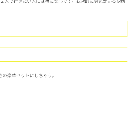
か２人で行きたい人には特に安心です。お店的に勇気がいる決断
付きの豪華セットにしちゃう。