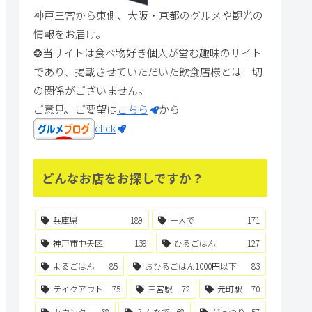
神戸三宮から東側、大阪・京都のグルメや観光の
情報をお届け。
❂当サイトは食べ物好き個人が営む趣味のサイト
であり、掲載させていただいた飲食店様とは一切
の関係がございません。
ご意見、ご要望は
こちら
から
click
どんなお店をお探しですか？
兵庫県
189
一人で
171
神戸市中央区
139
ひるごはん
127
よるごはん
85
おひるごはん1000円以下
83
テイクアウト
75
三宮駅
72
元町駅
70
カウンター
68
みんなで
68
がっつり
57