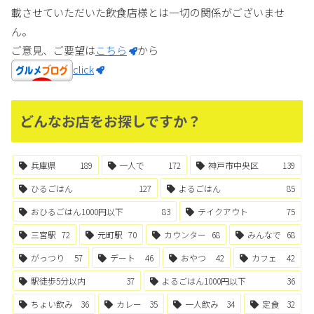
載させていただいた飲食店様とは一切の関係がございませ
ん。
ご意見、ご要望は
こちら
から
click
どんなお店をお探しですか？
兵庫県
189
一人で
172
神戸市中央区
139
ひるごはん
127
よるごはん
85
おひるごはん1000円以下
83
テイクアウト
75
三宮駅
72
元町駅
70
カウンター
68
みんなで
68
がっつり
57
デート
46
おやつ
42
カフェ
42
駅徒歩5分以内
37
よるごはん1000円以下
36
ちょい飲み
36
カレー
35
一人飲み
34
定食
32