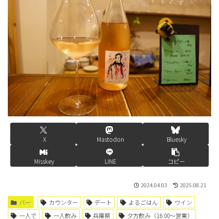
X
Mastodon
Bluesky
Misskey
LINE
コピー
2024.04.03
2025.08.21
バー
カウンター
デート
よるごはん
ワイン
一人で
一人飲み
兵庫県
夕方飲み（16:00〜営業）