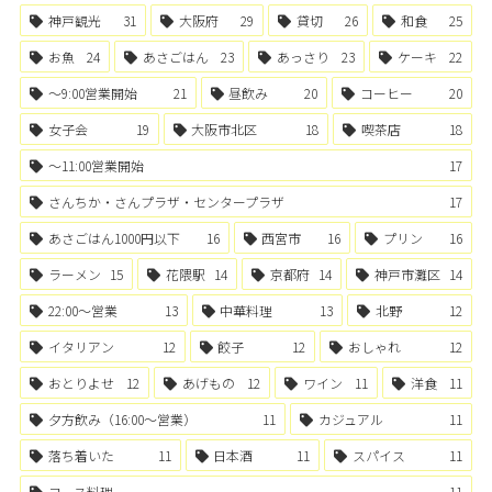
神戸観光
31
大阪府
29
貸切
26
和食
25
お魚
24
あさごはん
23
あっさり
23
ケーキ
22
〜9:00営業開始
21
昼飲み
20
コーヒー
20
女子会
19
大阪市北区
18
喫茶店
18
〜11:00営業開始
17
さんちか・さんプラザ・センタープラザ
17
あさごはん1000円以下
16
西宮市
16
プリン
16
ラーメン
15
花隈駅
14
京都府
14
神戸市灘区
14
22:00〜営業
13
中華料理
13
北野
12
イタリアン
12
餃子
12
おしゃれ
12
おとりよせ
12
あげもの
12
ワイン
11
洋食
11
夕方飲み（16:00〜営業）
11
カジュアル
11
落ち着いた
11
日本酒
11
スパイス
11
コース料理
11