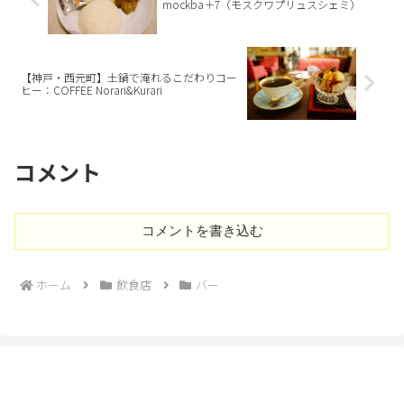
mockba＋7（モスクワプリュスシェミ）
【神戸・西元町】土鍋で淹れるこだわりコー
ヒー：COFFEE Norari&Kurari
コメント
コメントを書き込む
ホーム
飲食店
バー