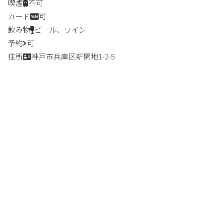
喫煙
不可
カード
可
飲み物
ビール、ワイン
予約
可
住所
神戸市兵庫区新開地1-2-5