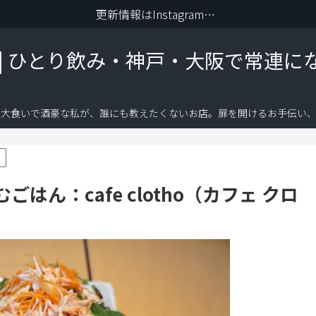
更新情報はInstagramから
 | ひとり飲み・神戸・大阪で常連に
り大食いで酒豪な私が、誰にも教えたくないお店。扉を開けるお手伝い、
ん：cafe clotho（カフェ クロ