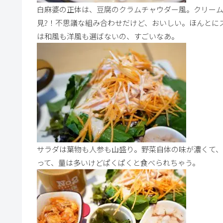
白麻婆の正体は、豆腐のクラムチャウダー風。クリーム
見?！不思議な組み合わせだけど、おいしい。ほんとに
は和風も洋風も選ばないの、すごいなあ。
サラダは葉物も人参も山盛り。野菜自体の味が濃くて、
って、量は多いけどぱくぱくと食べられちゃう。