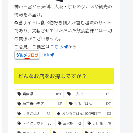
神戸三宮から東側、大阪・京都のグルメや観光の
情報をお届け。
❂当サイトは食べ物好き個人が営む趣味のサイト
であり、掲載させていただいた飲食店様とは一切
の関係がございません。
ご意見、ご要望は
こちら
から
click
どんなお店をお探しですか？
兵庫県
189
一人で
171
神戸市中央区
139
ひるごはん
127
よるごはん
85
おひるごはん1000円以下
83
テイクアウト
75
三宮駅
72
元町駅
70
カウンター
68
みんなで
68
がっつり
57