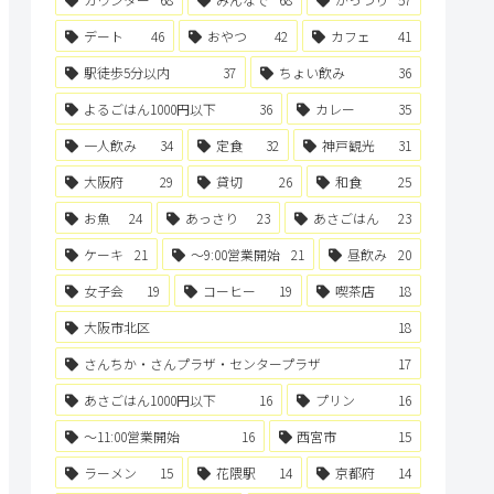
デート
46
おやつ
42
カフェ
41
駅徒歩5分以内
37
ちょい飲み
36
よるごはん1000円以下
36
カレー
35
一人飲み
34
定食
32
神戸観光
31
大阪府
29
貸切
26
和食
25
お魚
24
あっさり
23
あさごはん
23
ケーキ
21
〜9:00営業開始
21
昼飲み
20
女子会
19
コーヒー
19
喫茶店
18
大阪市北区
18
さんちか・さんプラザ・センタープラザ
17
あさごはん1000円以下
16
プリン
16
〜11:00営業開始
16
西宮市
15
ラーメン
15
花隈駅
14
京都府
14