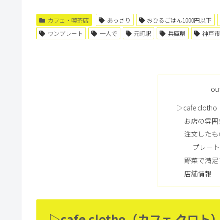
カフェ・喫茶店
あっさり
おひるごはん1000円以下
ワンプレート
一人で
元町駅
兵庫県
神戸市
ou
▷cafe clo
お店の雰囲
注文したも
プレート
野菜で満足
店舗情報
▷cafe clotho（カフェ クロト