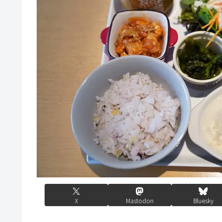
X
Mastodon
Bluesky