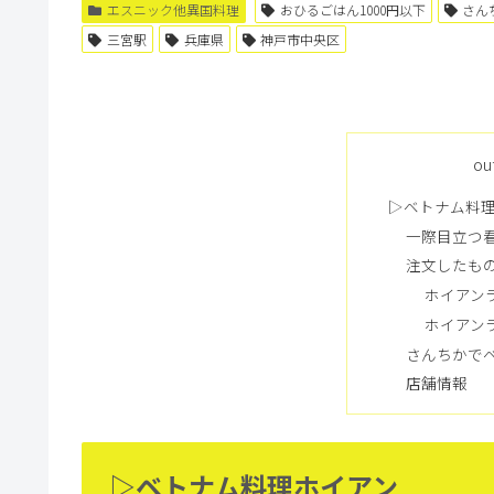
エスニック他異国料理
おひるごはん1000円以下
さん
三宮駅
兵庫県
神戸市中央区
ou
▷ベトナム料
一際目立つ
注文したも
ホイアンラ
ホイアンラ
さんちかで
店舗情報
▷ベトナム料理ホイアン