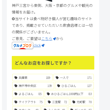
神戸三宮から東側、大阪・京都のグルメや観光の
情報をお届け。
❂当サイトは食べ物好き個人が営む趣味のサイト
であり、掲載させていただいた飲食店様とは一切
の関係がございません。
ご意見、ご要望は
こちら
から
click
どんなお店をお探しですか？
兵庫県
189
一人で
171
神戸市中央区
139
ひるごはん
127
よるごはん
85
おひるごはん1000円以下
83
テイクアウト
75
三宮駅
72
元町駅
70
カウンター
68
みんなで
68
がっつり
57