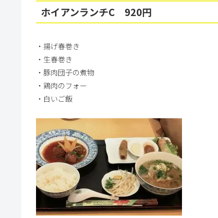
ホイアンランチC 920円
・揚げ春巻き
・生春巻き
・豚肉団子の煮物
・鶏肉のフォー
・白いご飯