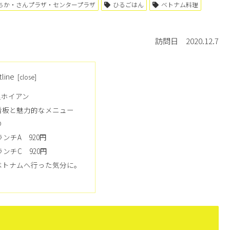
ちか・さんプラザ・センタープラザ
ひるごはん
ベトナム料理
訪問日 2020.12.7
tline
理ホイアン
看板と魅力的なメニュー
の
ンチA 920円
ンチC 920円
ベトナムへ行った気分に。