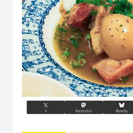
X
Mastodon
Bluesky