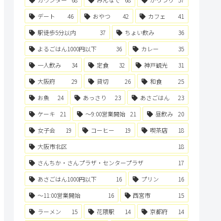
デート
46
おやつ
42
カフェ
41
駅徒歩5分以内
37
ちょい飲み
36
よるごはん1000円以下
36
カレー
35
一人飲み
34
定食
32
神戸観光
31
大阪府
29
貸切
26
和食
25
お魚
24
あっさり
23
あさごはん
23
ケーキ
21
〜9:00営業開始
21
昼飲み
20
女子会
19
コーヒー
19
喫茶店
18
大阪市北区
18
さんちか・さんプラザ・センタープラザ
17
あさごはん1000円以下
16
プリン
16
〜11:00営業開始
16
西宮市
15
ラーメン
15
花隈駅
14
京都府
14