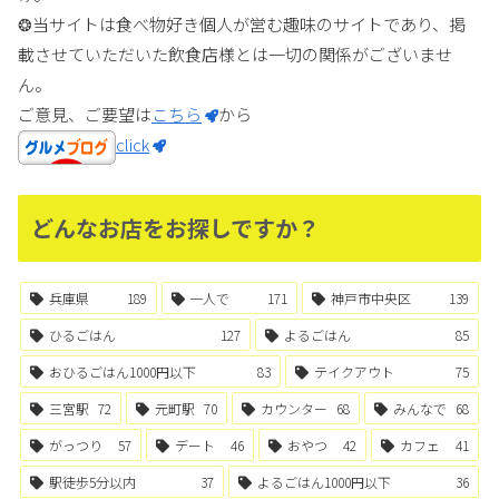
❂当サイトは食べ物好き個人が営む趣味のサイトであり、掲
載させていただいた飲食店様とは一切の関係がございませ
ん。
ご意見、ご要望は
こちら
から
click
どんなお店をお探しですか？
兵庫県
189
一人で
171
神戸市中央区
139
ひるごはん
127
よるごはん
85
おひるごはん1000円以下
83
テイクアウト
75
三宮駅
72
元町駅
70
カウンター
68
みんなで
68
がっつり
57
デート
46
おやつ
42
カフェ
41
駅徒歩5分以内
37
よるごはん1000円以下
36