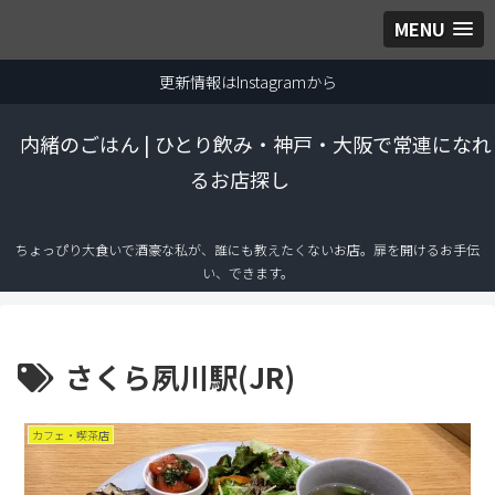
MENU
更新情報はInstagramから
内緒のごはん | ひとり飲み・神戸・大阪で常連になれ
るお店探し
ちょっぴり大食いで酒豪な私が、誰にも教えたくないお店。扉を開けるお手伝
い、できます。
さくら夙川駅(JR)
カフェ・喫茶店