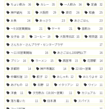
ちょい飲み
36
カレー
35
一人飲み
34
定食
32
神戸観光
31
大阪府
29
貸切
26
和食
25
お魚
24
あっさり
23
あさごはん
23
〜9:00営業開始
21
ケーキ
21
昼飲み
20
女子会
19
コーヒー
19
大阪市北区
18
喫茶店
18
さんちか・さんプラザ・センタープラザ
17
〜11:00営業開始
16
あさごはん1000円以下
16
プリン
16
ラーメン
15
西宮市
15
花隈駅
14
京都府
14
神戸市灘区
14
22:00〜営業
13
中華料理
13
餃子
12
おしゃれ
12
おとりよせ
12
あげもの
12
北野
12
イタリアン
12
ワイン
11
洋食
11
夕方飲み（16:00〜営業）
11
カジュアル
11
落ち着いた
11
日本酒
11
スパイス
11
コース料理
11