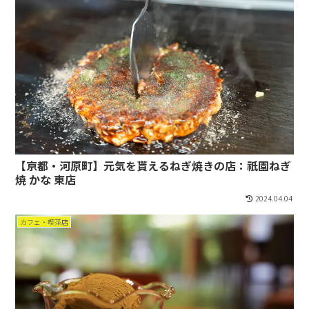
【京都・河原町】元気を貰えるねぎ焼きの店：祇園ねぎ
焼 かな 東店
2024.04.04
カフェ・喫茶店