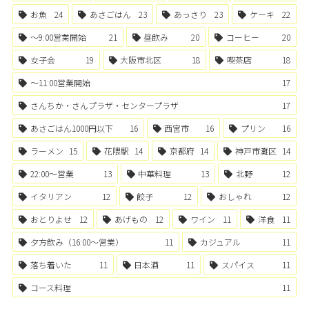
お魚
24
あさごはん
23
あっさり
23
ケーキ
22
〜9:00営業開始
21
昼飲み
20
コーヒー
20
女子会
19
大阪市北区
18
喫茶店
18
〜11:00営業開始
17
さんちか・さんプラザ・センタープラザ
17
あさごはん1000円以下
16
西宮市
16
プリン
16
ラーメン
15
花隈駅
14
京都府
14
神戸市灘区
14
22:00〜営業
13
中華料理
13
北野
12
イタリアン
12
餃子
12
おしゃれ
12
おとりよせ
12
あげもの
12
ワイン
11
洋食
11
夕方飲み（16:00〜営業）
11
カジュアル
11
落ち着いた
11
日本酒
11
スパイス
11
コース料理
11