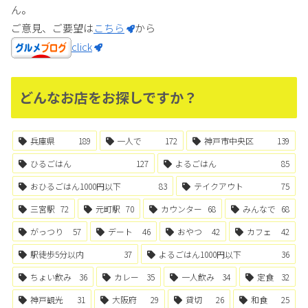
ん。
ご意見、ご要望は
こちら
から
click
どんなお店をお探しですか？
兵庫県
189
一人で
172
神戸市中央区
139
ひるごはん
127
よるごはん
85
おひるごはん1000円以下
83
テイクアウト
75
三宮駅
72
元町駅
70
カウンター
68
みんなで
68
がっつり
57
デート
46
おやつ
42
カフェ
42
駅徒歩5分以内
37
よるごはん1000円以下
36
ちょい飲み
36
カレー
35
一人飲み
34
定食
32
神戸観光
31
大阪府
29
貸切
26
和食
25