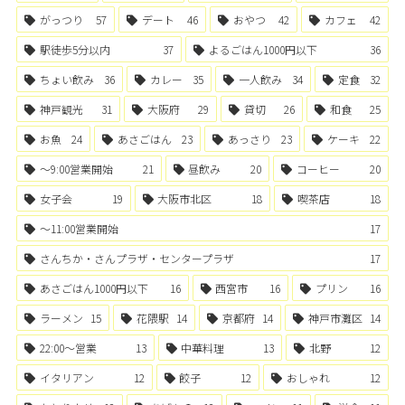
がっつり
57
デート
46
おやつ
42
カフェ
42
駅徒歩5分以内
37
よるごはん1000円以下
36
ちょい飲み
36
カレー
35
一人飲み
34
定食
32
神戸観光
31
大阪府
29
貸切
26
和食
25
お魚
24
あさごはん
23
あっさり
23
ケーキ
22
〜9:00営業開始
21
昼飲み
20
コーヒー
20
女子会
19
大阪市北区
18
喫茶店
18
〜11:00営業開始
17
さんちか・さんプラザ・センタープラザ
17
あさごはん1000円以下
16
西宮市
16
プリン
16
ラーメン
15
花隈駅
14
京都府
14
神戸市灘区
14
22:00〜営業
13
中華料理
13
北野
12
イタリアン
12
餃子
12
おしゃれ
12