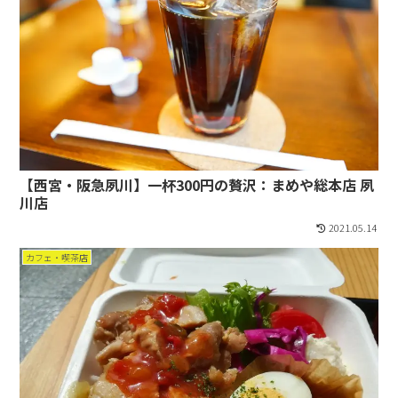
【西宮・阪急夙川】一杯300円の贅沢：まめや総本店 夙
川店
2021.05.14
カフェ・喫茶店