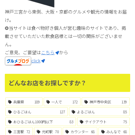
神戸三宮から東側、大阪・京都のグルメや観光の情報をお届
け。
❂当サイトは食べ物好き個人が営む趣味のサイトであり、掲
載させていただいた飲食店様とは一切の関係がございませ
ん。
ご意見、ご要望は
こちら
から
click
どんなお店をお探しですか？
兵庫県
189
一人で
172
神戸市中央区
139
ひるごはん
127
よるごはん
85
おひるごはん1000円以下
83
テイクアウト
75
三宮駅
72
元町駅
70
カウンター
68
みんなで
68