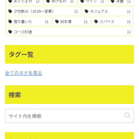
おとりよせ
12
あげもの
12
ワイン
11
洋食
11
夕方飲み（16:00〜営業）
11
カジュアル
11
落ち着いた
11
日本酒
11
スパイス
11
コース料理
11
タグ一覧
全てのタグを見る
検索