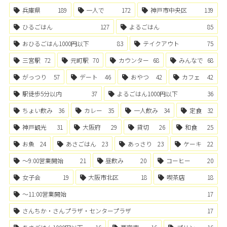
兵庫県
189
一人で
172
神戸市中央区
139
ひるごはん
127
よるごはん
85
おひるごはん1000円以下
83
テイクアウト
75
三宮駅
72
元町駅
70
カウンター
68
みんなで
68
がっつり
57
デート
46
おやつ
42
カフェ
42
駅徒歩5分以内
37
よるごはん1000円以下
36
ちょい飲み
36
カレー
35
一人飲み
34
定食
32
神戸観光
31
大阪府
29
貸切
26
和食
25
お魚
24
あさごはん
23
あっさり
23
ケーキ
22
〜9:00営業開始
21
昼飲み
20
コーヒー
20
女子会
19
大阪市北区
18
喫茶店
18
〜11:00営業開始
17
さんちか・さんプラザ・センタープラザ
17