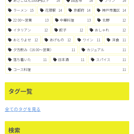
あさごはん1000円以下
16
西宮市
16
プリン
16
ラーメン
15
花隈駅
14
京都府
14
神戸市灘区
14
22:00〜営業
13
中華料理
13
北野
12
イタリアン
12
餃子
12
おしゃれ
12
おとりよせ
12
あげもの
12
ワイン
11
洋食
11
夕方飲み（16:00〜営業）
11
カジュアル
11
落ち着いた
11
日本酒
11
スパイス
11
コース料理
11
タグ一覧
全てのタグを見る
検索