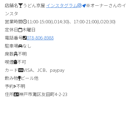
店舗名
うどん京屋
インスタグラム
※オーナーさんのイ
ンスタ
営業時間
11:00-15:00(LO14:30)、17:00-21:00(LO20:30)
定休日
木曜日
電話番号
078-806-8988
駐車場
なし
席数
不明
喫煙
不可
カード
VISA、JCB、paypay
飲み物
ビール他
予約
不明
住所
神戸市灘区友田町4-2-23