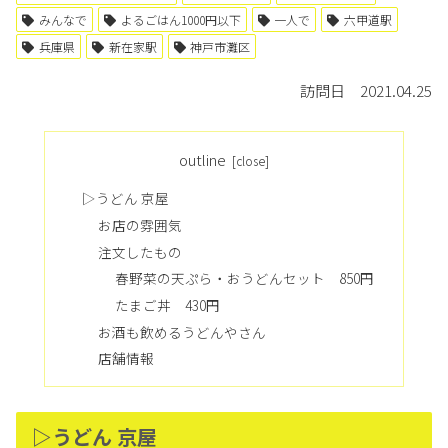
みんなで
よるごはん1000円以下
一人で
六甲道駅
兵庫県
新在家駅
神戸市灘区
訪問日 2021.04.25
outline
▷うどん 京屋
お店の雰囲気
注文したもの
春野菜の天ぷら・おうどんセット 850円
たまご丼 430円
お酒も飲めるうどんやさん
店舗情報
▷うどん 京屋