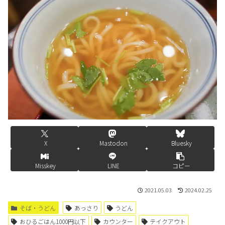
X
Mastodon
Bluesky
Misskey
LINE
コピー
2021.05.03
2024.02.25
そば・うどん
あっさり
うどん
おひるごはん1000円以下
カウンター
テイクアウト