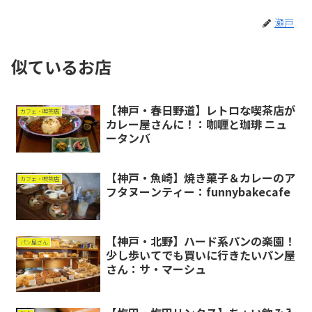
瀬戸
似ているお店
【神戸・春日野道】レトロな喫茶店が
カフェ・喫茶店
カレー屋さんに！：咖喱と珈琲 ニュ
ータンバ
【神戸・魚崎】焼き菓子＆カレーのア
カフェ・喫茶店
フタヌーンティー：funnybakecafe
【神戸・北野】ハード系パンの楽園！
パン屋さん
少し歩いてでも買いに行きたいパン屋
さん：サ・マーシュ