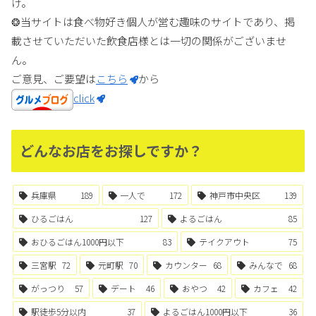
け。
❂当サイトは食べ物好き個人が営む趣味のサイトであり、掲
載させていただいた飲食店様とは一切の関係がございませ
ん。
ご意見、ご要望は
こちら
から
click
どんなお店をお探しですか？
兵庫県
189
一人で
172
神戸市中央区
139
ひるごはん
127
よるごはん
85
おひるごはん1000円以下
83
テイクアウト
75
三宮駅
72
元町駅
70
カウンター
68
みんなで
68
がっつり
57
デート
46
おやつ
42
カフェ
42
駅徒歩5分以内
37
よるごはん1000円以下
36