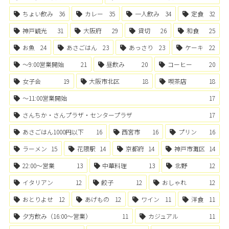
ちょい飲み
36
カレー
35
一人飲み
34
定食
32
神戸観光
31
大阪府
29
貸切
26
和食
25
お魚
24
あさごはん
23
あっさり
23
ケーキ
22
〜9:00営業開始
21
昼飲み
20
コーヒー
20
女子会
19
大阪市北区
18
喫茶店
18
〜11:00営業開始
17
さんちか・さんプラザ・センタープラザ
17
あさごはん1000円以下
16
西宮市
16
プリン
16
ラーメン
15
花隈駅
14
京都府
14
神戸市灘区
14
22:00〜営業
13
中華料理
13
北野
12
イタリアン
12
餃子
12
おしゃれ
12
おとりよせ
12
あげもの
12
ワイン
11
洋食
11
夕方飲み（16:00〜営業）
11
カジュアル
11