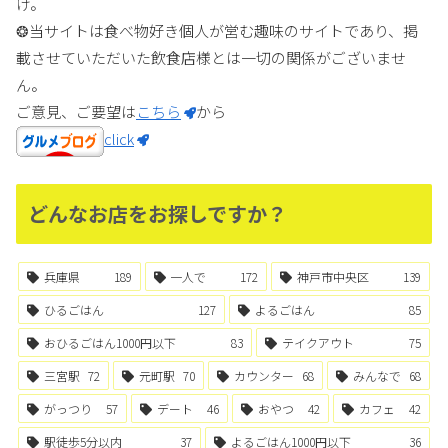
け。
❂当サイトは食べ物好き個人が営む趣味のサイトであり、掲
載させていただいた飲食店様とは一切の関係がございませ
ん。
ご意見、ご要望は
こちら
から
click
どんなお店をお探しですか？
兵庫県
189
一人で
172
神戸市中央区
139
ひるごはん
127
よるごはん
85
おひるごはん1000円以下
83
テイクアウト
75
三宮駅
72
元町駅
70
カウンター
68
みんなで
68
がっつり
57
デート
46
おやつ
42
カフェ
42
駅徒歩5分以内
37
よるごはん1000円以下
36