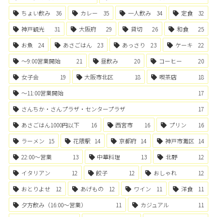
ちょい飲み
36
カレー
35
一人飲み
34
定食
32
神戸観光
31
大阪府
29
貸切
26
和食
25
お魚
24
あさごはん
23
あっさり
23
ケーキ
22
〜9:00営業開始
21
昼飲み
20
コーヒー
20
女子会
19
大阪市北区
18
喫茶店
18
〜11:00営業開始
17
さんちか・さんプラザ・センタープラザ
17
あさごはん1000円以下
16
西宮市
16
プリン
16
ラーメン
15
花隈駅
14
京都府
14
神戸市灘区
14
22:00〜営業
13
中華料理
13
北野
12
イタリアン
12
餃子
12
おしゃれ
12
おとりよせ
12
あげもの
12
ワイン
11
洋食
11
夕方飲み（16:00〜営業）
11
カジュアル
11