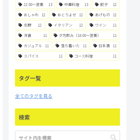
22:00〜営業
13
中華料理
13
餃子
12
おしゃれ
12
おとりよせ
12
あげもの
12
北野
12
イタリアン
12
ワイン
11
洋食
11
夕方飲み（16:00〜営業）
11
カジュアル
11
落ち着いた
11
日本酒
11
スパイス
11
コース料理
11
タグ一覧
全てのタグを見る
検索