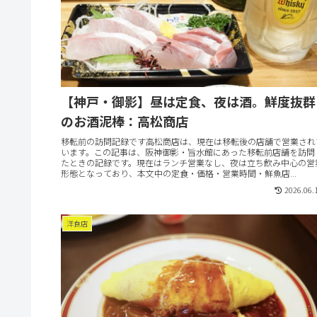
【神戸・御影】昼は定食、夜は酒。鮮度抜群
のお酒泥棒：高松商店
移転前の訪問記録です高松商店は、現在は移転後の店舗で営業され
います。この記事は、阪神御影・旨水館にあった移転前店舗を訪問
たときの記録です。現在はランチ営業なし、夜は立ち飲み中心の営
形態となっており、本文中の定食・価格・営業時間・鮮魚店...
2026.06.
洋食店