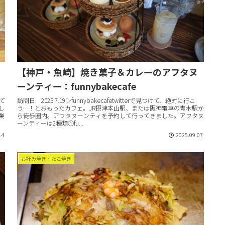
【神戸・魚崎】焼き菓子＆カレーのアフタヌ
ーンティー：funnybakecafe
て
訪問日 2025.7.19▷funnybakecafetwitterで見つけて、絶対に行こ
し
う…！とおもったカフェ。JR摂津本山駅、または阪神電車の青木駅か
業
ら徒歩圏内。アフタヌーンティを予約して行ってきました。アフタヌ
ーンティーは2種類①fu...
14
2025.09.07
お好み焼き・たこ焼き