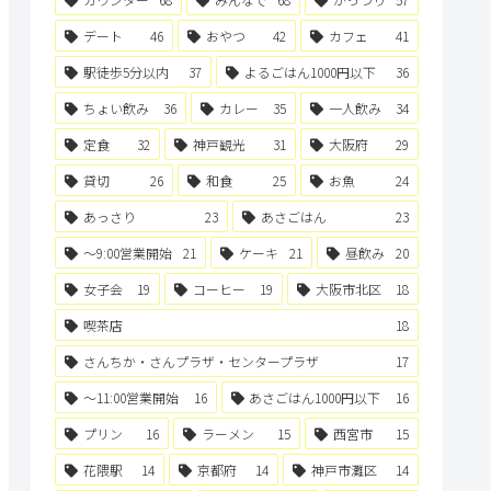
デート
46
おやつ
42
カフェ
41
駅徒歩5分以内
37
よるごはん1000円以下
36
ちょい飲み
36
カレー
35
一人飲み
34
定食
32
神戸観光
31
大阪府
29
貸切
26
和食
25
お魚
24
あっさり
23
あさごはん
23
〜9:00営業開始
21
ケーキ
21
昼飲み
20
女子会
19
コーヒー
19
大阪市北区
18
喫茶店
18
さんちか・さんプラザ・センタープラザ
17
〜11:00営業開始
16
あさごはん1000円以下
16
プリン
16
ラーメン
15
西宮市
15
花隈駅
14
京都府
14
神戸市灘区
14