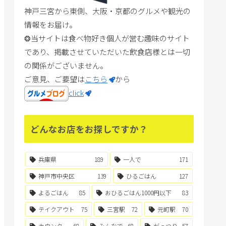
神戸三宮から東側、大阪・京都のグルメや観光の
情報をお届け。
❂当サイトは食べ物好き個人が営む趣味のサイト
であり、掲載させていただいた飲食店様とは一切
の関係がございません。
ご意見、ご要望は
こちら
から
click
どんなお店をお探しですか？
兵庫県
189
一人で
171
神戸市中央区
139
ひるごはん
127
よるごはん
85
おひるごはん1000円以下
83
テイクアウト
75
三宮駅
72
元町駅
70
カウンター
68
みんなで
68
がっつり
57