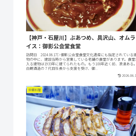
【神戸・石屋川】ぶあつめ、具沢山、オムラ
イス：御影公会堂食堂
訪問日 2024.06.17▷御影公会堂食堂文化遺産にも指定されている
物の中に、建設当時から営業している老舗の食堂があります。食堂
入る建物は1933年に建てられたもの。もう100年近く前、浪漫ある
白鶴酒造の７代目社長から支援を受け、御...
2026.06.
中華料理