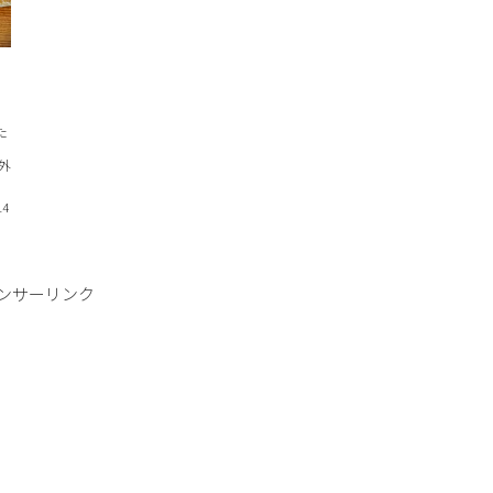
た
外
14
ンサーリンク