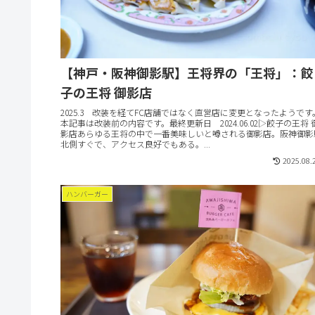
【神戸・阪神御影駅】王将界の「王将」：餃
子の王将 御影店
2025.3 改装を経てFC店舗ではなく直営店に変更となったようです
本記事は改装前の内容です。最終更新日 2024.06.02▷餃子の王将 
影店あらゆる王将の中で一番美味しいと噂される御影店。阪神御影
北側すぐで、アクセス良好でもある。...
2025.08.
ハンバーガー