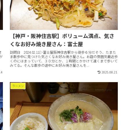
【神戸・阪神住吉駅】ボリューム満点、気さ
くなお好み焼き屋さん：富士屋
建
訪問日 2024.02.11▷富士屋阪神住吉駅から徒歩６分だそう、たまた
が
ま散歩中に見つけた気さくなお好み焼き屋さん。お店の雰囲気最近歩
。
くのにはまっていて、３０分とか、１時間とかかけて遠くまで歩いて
みてる。そんな散歩の途中にお好み焼き屋さんを...
14
2025.08.21
ラーメン