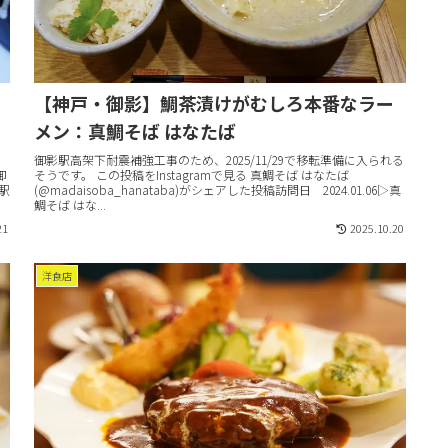
【神戸・御影】鯛茶漬けがむしろ本番なラー
メン：真鯛そば はなたば
。
御影駅高架下耐震補強工事のため、2025/11/29で移転準備に入られる
御
そうです。 この投稿をInstagramで見る 真鯛そば はなたば
駅
(@madaisoba_hanataba)がシェアした投稿訪問日 2024.01.06▷真
鯛そば はな...
21
2025.10.20
洋食店