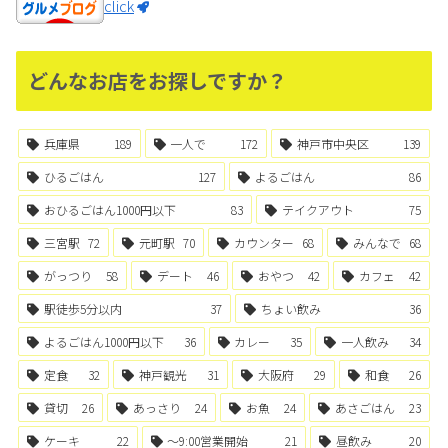
click
どんなお店をお探しですか？
兵庫県
189
一人で
172
神戸市中央区
139
ひるごはん
127
よるごはん
86
おひるごはん1000円以下
83
テイクアウト
75
三宮駅
72
元町駅
70
カウンター
68
みんなで
68
がっつり
58
デート
46
おやつ
42
カフェ
42
駅徒歩5分以内
37
ちょい飲み
36
よるごはん1000円以下
36
カレー
35
一人飲み
34
定食
32
神戸観光
31
大阪府
29
和食
26
貸切
26
あっさり
24
お魚
24
あさごはん
23
ケーキ
22
〜9:00営業開始
21
昼飲み
20