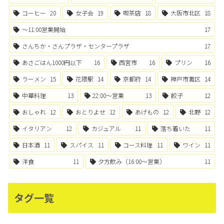
コーヒー
20
女子会
19
喫茶店
18
大阪市北区
18
〜11:00営業開始
17
さんちか・さんプラザ・センタープラザ
17
あさごはん1000円以下
16
西宮市
16
プリン
16
ラーメン
15
花隈駅
14
京都府
14
神戸市灘区
14
中華料理
13
22:00〜営業
13
餃子
12
おしゃれ
12
おとりよせ
12
あげもの
12
北野
12
イタリアン
12
カジュアル
11
落ち着いた
11
日本酒
11
スパイス
11
コース料理
11
ワイン
11
洋食
11
夕方飲み（16:00〜営業）
11
タグ一覧