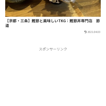
【京都・三条】鰹節と美味しいTKG：鰹節丼専門店 節
道
2021.04.03
スポンサーリンク