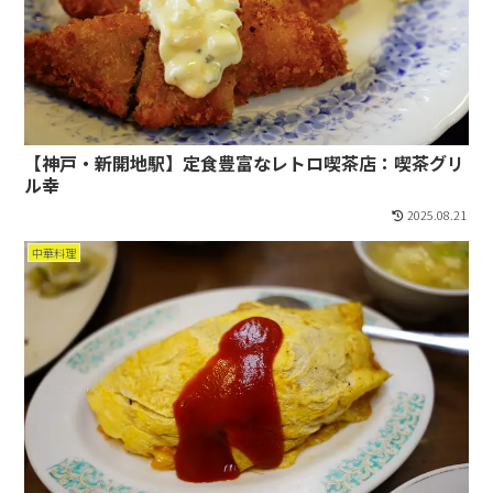
【神戸・新開地駅】定食豊富なレトロ喫茶店：喫茶グリ
ル幸
2025.08.21
中華料理