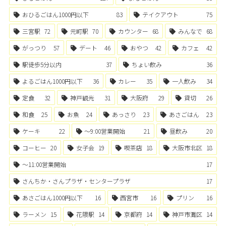
おひるごはん1000円以下
83
テイクアウト
75
三宮駅
72
元町駅
70
カウンター
68
みんなで
68
がっつり
57
デート
46
おやつ
42
カフェ
42
駅徒歩5分以内
37
ちょい飲み
36
よるごはん1000円以下
36
カレー
35
一人飲み
34
定食
32
神戸観光
31
大阪府
29
貸切
26
和食
25
お魚
24
あっさり
23
あさごはん
23
ケーキ
22
〜9:00営業開始
21
昼飲み
20
コーヒー
20
女子会
19
喫茶店
18
大阪市北区
18
〜11:00営業開始
17
さんちか・さんプラザ・センタープラザ
17
あさごはん1000円以下
16
西宮市
16
プリン
16
ラーメン
15
花隈駅
14
京都府
14
神戸市灘区
14