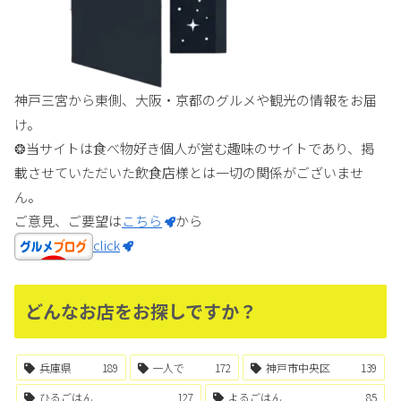
神戸三宮から東側、大阪・京都のグルメや観光の情報をお届
け。
❂当サイトは食べ物好き個人が営む趣味のサイトであり、掲
載させていただいた飲食店様とは一切の関係がございませ
ん。
ご意見、ご要望は
こちら
から
click
どんなお店をお探しですか？
兵庫県
189
一人で
172
神戸市中央区
139
ひるごはん
127
よるごはん
85